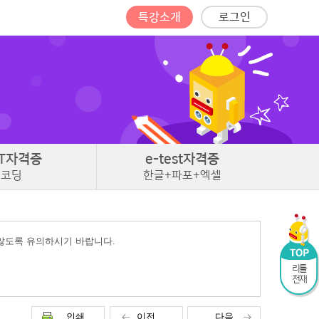
특강소개
로그인
T
자격증
e-test
자격증
코딩
한글+파포+엑셀
 않도록 유의하시기 바랍니다.
리틀
천재
인쇄
이전
다음