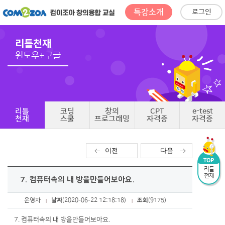
특강소개
로그인
리틀천재
윈도우+구글
리틀
코딩
창의
CPT
e-test
천재
스쿨
프로그래밍
자격증
자격증
이전
다음
리틀
천재
7. 컴퓨터속의 내 방을만들어보아요.
운영자
날짜
(2020-06-22 12:18:18)
조회
(9175)
7. 컴퓨터속의 내 방을만들어보아요.