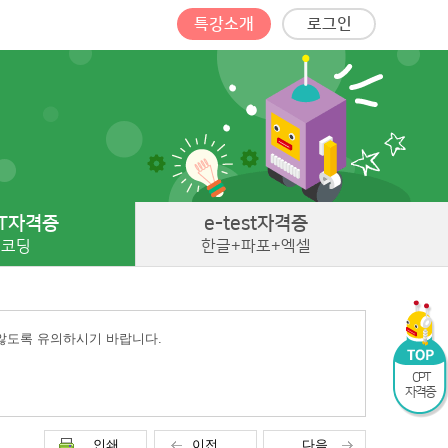
특강소개
로그인
T
자격증
e-test
자격증
코딩
한글+파포+엑셀
 않도록 유의하시기 바랍니다.
CPT
자격증
인쇄
이전
다음