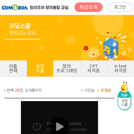
특강소개
로그인
코딩스쿨
엔트리+코듀
리틀
코딩
창의
CPT
e-test
천재
스쿨
프로그래밍
자격증
자격증
전체
28
건, 3/3페이지
시간순
조회순
코딩
스쿨